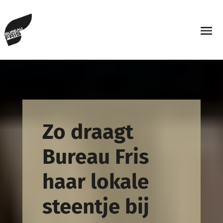
Zo draagt
Bureau Fris
haar lokale
steentje bij