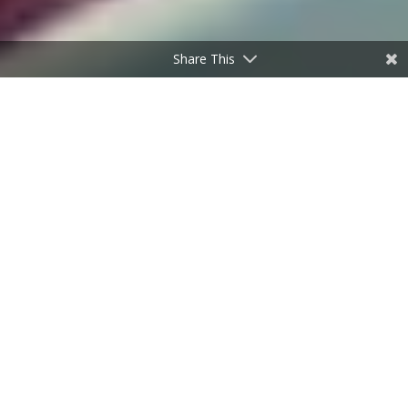
Share This
Zo veilig werkt Bureau Fris
NOV 23, 2021
|
BLOG
Bureau Fris zorgt al jaren dat marktonderzoekers
zorgeloos onderzoek kunnen doen. Daarbij is
security een hot topic. Het Haarlemse Ronin-ICT
ondersteunt Fris daar al ruim tien jaar bij. Erik
Groot, directeur van Ronin-ICT, over hoe zijn team
zorgt dat security nooit een issue kan zijn bij Fris.