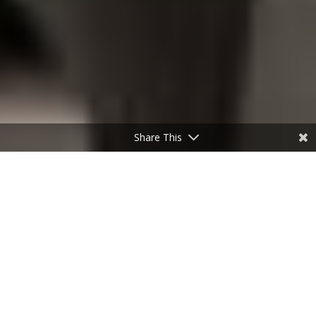
Share This
Zo kom je ontspannen – en slim – de zomer door
JUL 20, 2022
|
BLOG