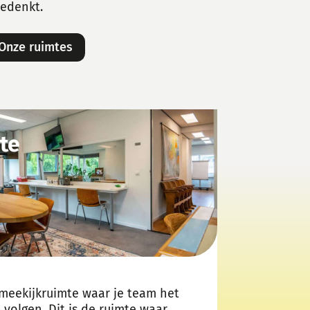
eedenkt.
Onze ruimtes
te
meekijkruimte waar je team het
n volgen.
Dit is de ruimte waar