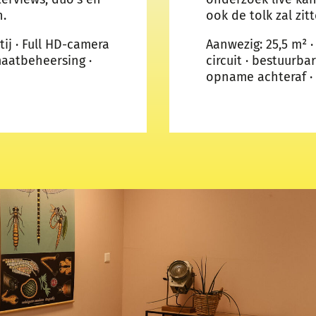
n.
ook de tolk zal zit
ij · Full HD-camera
Aanwezig: 25,5 m² ·
maatbeheersing ·
circuit · bestuurba
opname achteraf · 