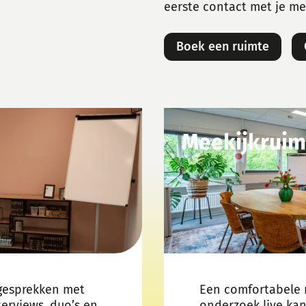
eerste contact met je m
Boek een ruimte
Meekijkruim
 gesprekken met
Een comfortabele 
terviews, duo’s en
onderzoek live ka