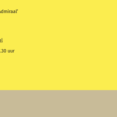
Admiraal’
nl
.30 uur