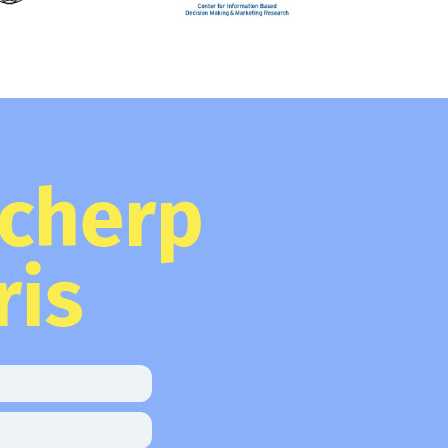
scherp
ris