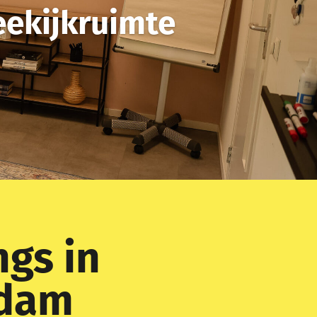
eekijkruimte
gs in
rdam