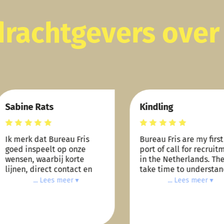
rachtgevers over
abine Rats
Kindling
Rated
Rated
k merk dat Bureau Fris
Bureau Fris are my first
5
out
5
out
oed inspeelt op onze
port of call for recruitmen
of 5
of 5
ensen, waarbij korte
in the Netherlands. They
ijnen, direct contact en
take time to understand
nel overleg voor mij key
the brief. The quality of
... Lees meer ▾
... Lees meer ▾
ijn. Dat doen ze goed. Dat
respondents is
e de juiste respondenten
consistently outstanding.
rijgen, daar ga ik van uit.
And they are a pleasure t
work with.