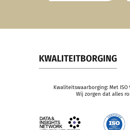
 een erg
tmanager. Dus
 aan jou en
KWALITEITBORGING
Kwaliteitswaarborging: Met ISO 
Wij zorgen dat alles r