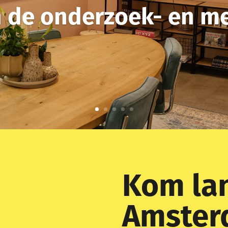
in de onderzoek- en m
Kom lan
Amste