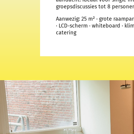
groepsdiscussies tot 8 persone
Aanwezig: 25 m² · grote raampart
· LCD-scherm · whiteboard · kli
catering