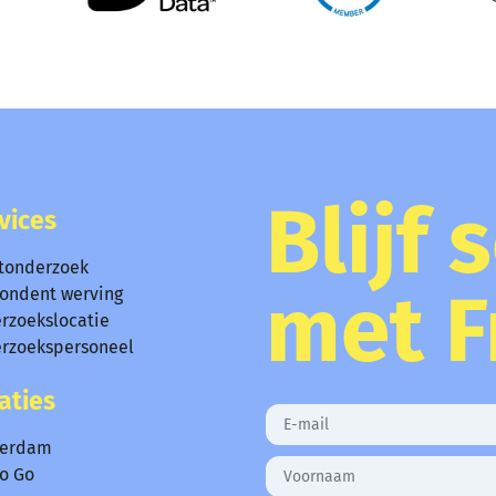
Blijf 
vices
tonderzoek
met F
ondent werving
rzoekslocatie
rzoekspersoneel
aties
terdam
To Go