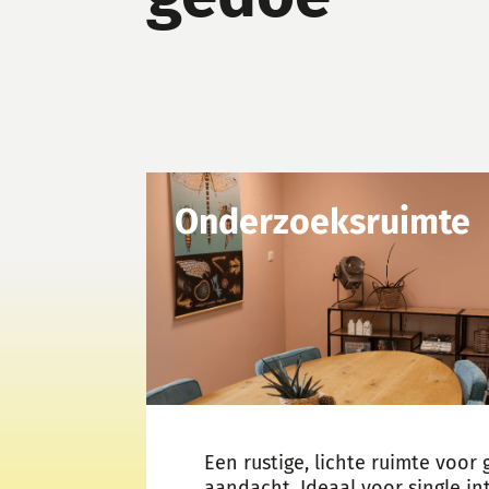
Onderzoeksruimte
Een rustige, lichte ruimte voor
aandacht. Ideaal voor single in