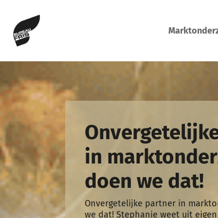
Marktonder
Onvergetelijk
in marktonder
doen we dat!
Onvergetelijke partner in markt
we dat! Stephanie weet uit eigen