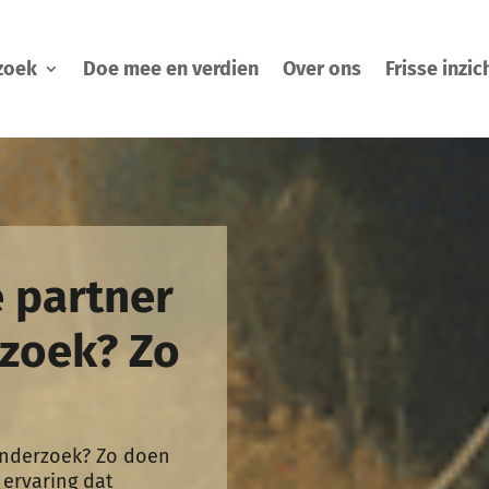
zoek
Doe mee en verdien
Over ons
Frisse inzic
e partner
zoek? Zo
onderzoek? Zo doen
 ervaring dat