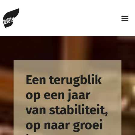
Een terugblik
op een jaar
van stabiliteit,
op naar groei