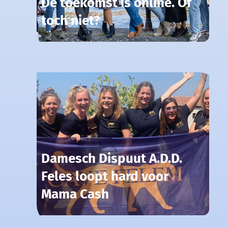
De toekomst is online. Of
toch niet?
Damesch Dispuut A.D.D.
Feles loopt hard voor
Mama Cash