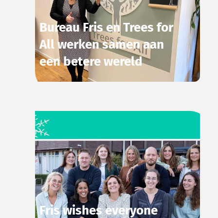
Bureau Fris en Trees for
All werken samen aan
een betere wereld
Fris wishes everyone